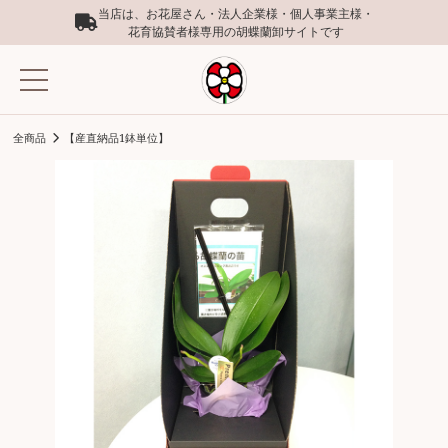
当店は、お花屋さん・法人企業様・個人事業主様・
花育協賛者様専用の胡蝶蘭卸サイトです
全商品
【産直納品1鉢単位】