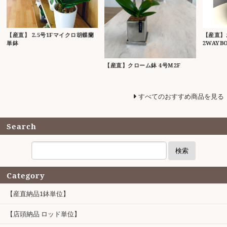
【産直】 2.5号1Fマイクロ胡蝶蘭
【産直】
単鉢
2WAYB
【産直】クローム鉢 4号M2F
すべてのおすすめ商品を見る
Search
検索
Category
【産直納品1鉢単位】
【店頭納品 ロッド単位】