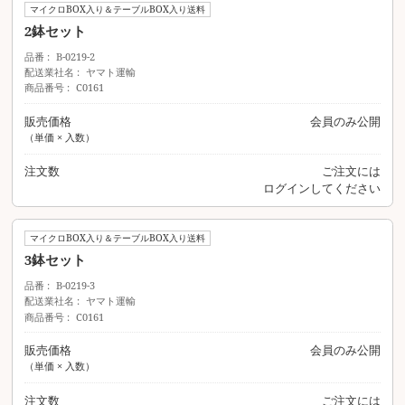
マイクロBOX入り＆テーブルBOX入り送料
2鉢セット
品番
B-0219-2
配送業社名
ヤマト運輸
商品番号
C0161
販売価格
会員のみ公開
（単価 × 入数）
注文数
ご注文には
ログイン
してください
マイクロBOX入り＆テーブルBOX入り送料
3鉢セット
品番
B-0219-3
配送業社名
ヤマト運輸
商品番号
C0161
販売価格
会員のみ公開
（単価 × 入数）
注文数
ご注文には