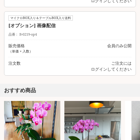
ログイン
してください
マイクロBOX入り＆テーブルBOX入り送料
[オプション] 画像配信
品番
B-0219-op4
販売価格
会員のみ公開
（単価 × 入数）
注文数
ご注文には
ログイン
してください
おすすめ商品