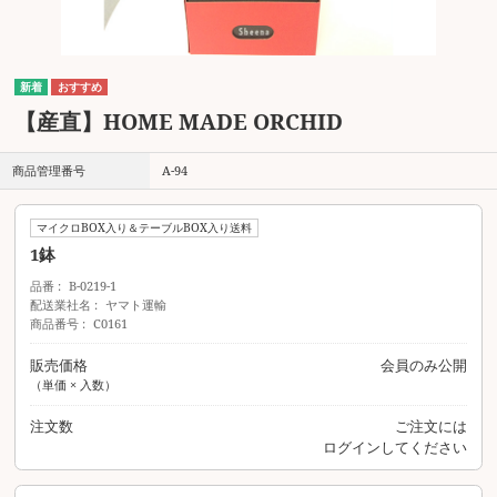
【産直】HOME MADE ORCHID
商品管理番号
A-94
マイクロBOX入り＆テーブルBOX入り送料
1鉢
品番
B-0219-1
配送業社名
ヤマト運輸
商品番号
C0161
販売価格
会員のみ公開
（単価 × 入数）
注文数
ご注文には
ログイン
してください